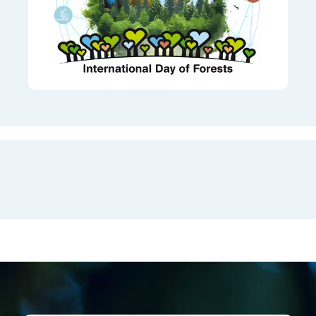
Mit dem Aufruf des Videos
erklären Sie sich
einverstanden, dass Ihre
Daten an youtube
übermittelt werden und das
Sie die
Datenschutzbestimmungen
gelesen haben.