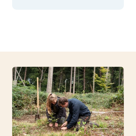
Mit dem Aufruf des Videos
erklären Sie sich
einverstanden, dass Ihre
Daten an youtube
übermittelt werden und das
Sie die
Datenschutzbestimmungen
gelesen haben.
Akzeptieren