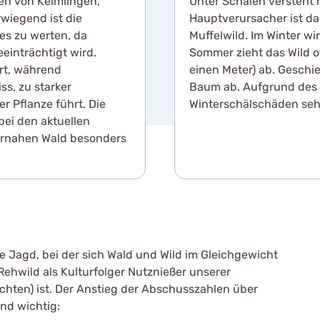
en von Keimlingen,
Unter Schälen versteht
wiegend ist die
Hauptverursacher ist da
es zu werten, da
Muffelwild. Im Winter wi
inträchtigt wird.
Sommer zieht das Wild of
ert, während
einen Meter) ab. Geschi
ss, zu starker
Baum ab. Aufgrund des
 Pflanze führt. Die
Winterschälschäden sehr 
ei den aktuellen
urnahen Wald besonders
 Jagd, bei der sich Wald und Wild im Gleichgewicht
Rehwild als Kulturfolger Nutznießer unserer
chten) ist. Der Anstieg der Abschusszahlen über
ind wichtig: