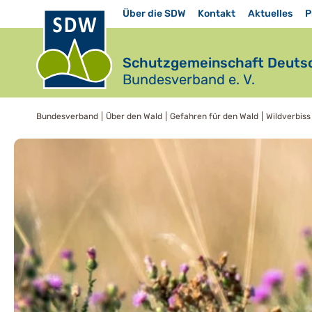
Über die SDW
Kontakt
Aktuelles
P
Schutzgemeinschaft Deutsc
Bundesverband e. V.
Bundesverband
Über den Wald
Gefahren für den Wald
Wildverbiss