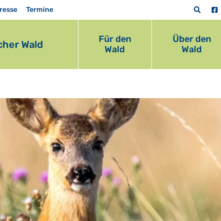
resse
Termine
Für den
Über den
her Wald
Wald
Wald