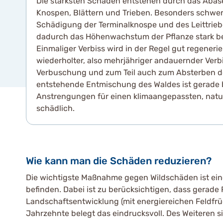
Die stärksten Schäden entstehen durch das Abäs
Knospen, Blättern und Trieben. Besonders schwer
Schädigung der Terminalknospe und des Leittrieb
dadurch das Höhenwachstum der Pflanze stark bee
Einmaliger Verbiss wird in der Regel gut regeneri
wiederholter, also mehrjähriger andauernder Verbi
Verbuschung und zum Teil auch zum Absterben der
entstehende Entmischung des Waldes ist gerade b
Anstrengungen für einen klimaangepassten, nat
schädlich.
Wie kann man die Schäden reduzieren?
Die wichtigste Maßnahme gegen Wildschäden ist eine
befinden. Dabei ist zu berücksichtigen, dass gerade 
Landschaftsentwicklung (mit energiereichen Feldfrü
Jahrzehnte belegt das eindrucksvoll. Des Weiteren s