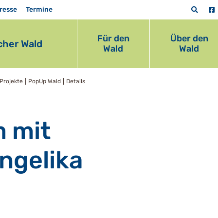
resse
Termine
Für den
Über den
her Wald
Wald
Wald
Projekte
PopUp Wald
Details
 mit
ngelika